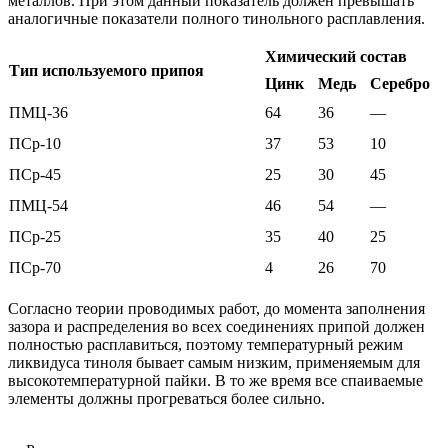
металлов. При этом данный показатель должен превышать
аналогичные показатели полного тинольного расплавления.
Химический состав
Тип используемого припоя
Цинк
Медь
Серебро
ПМЦ-36
64
36
—
ПСр-10
37
53
10
ПСр-45
25
30
45
ПМЦ-54
46
54
—
ПСр-25
35
40
25
ПСр-70
4
26
70
Согласно теории проводимых работ, до момента заполнения
зазора и распределения во всех соединениях припой должен
полностью расплавиться, поэтому температурный режим
ликвидуса тиноля бывает самым низким, применяемым для
высокотемпературной пайки. В то же время все спаиваемые
элементы должны прогреваться более сильно.