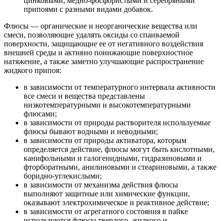
цинковыми, медно-фосфористыми и серебряными
припоями с разными видами добавок.
Флюсы — органические и неорганические вещества или
смеси, позволяющие удалять оксиды со спаиваемой
поверхности, защищающие ее от негативного воздействия
внешней среды и активно понижающие поверхностное
натяжение, а также заметно улучшающие распространение
жидкого припоя:
в зависимости от температурного интервала активности
все смеси и вещества представлены
низкотемпературными и высокотемпературными
флюсами;
в зависимости от природы растворителя используемые
флюсы бывают водными и неводными;
в зависимости от природы активатора, которым
определяется действие, флюсы могут быть кислотными,
канифольными и галогенидными, гидразиновыми и
фторборатными, анилиновыми и стеариновыми, а также
боридно-углекислыми;
в зависимости от механизма действия флюсы
выполняют защитные или химические функции,
оказывают электрохимическое и реактивное действие;
в зависимости от агрегатного состояния в пайке
используются флюсы твердого, жидкого и