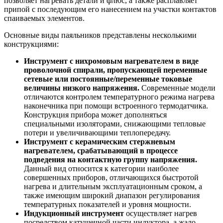
позволяет нагревать детали и флюс, а также расплавляет
припой с последующим его нанесением на участки контактов
спаиваемых элементов.
Основные виды паяльников представлены несколькими
конструкциями:
Инструмент с нихромовым нагревателем в виде
проволочной спирали, пропускающей переменные
сетевые или постоянные/переменные токовые
величины низкого напряжения.
Современные модели
отличаются контролем температурного режима нагрева
наконечника при помощи встроенного термодатчика.
Конструкция прибора может дополняться
специальными изоляторами, снижающими тепловые
потери и увеличивающими теплопередачу.
Инструмент с керамическим стержневым
нагревателем, срабатывающий в процессе
подведения на контактную группу напряжения.
Данный вид относится к категории наиболее
совершенных приборов, отличающихся быстротой
нагрева и длительным эксплуатационным сроком, а
также имеющим широкий диапазон регулирования
температурных показателей и уровня мощности.
Индукционный инструмент
осуществляет нагрев
посредством катушечной части индуктора, а жало